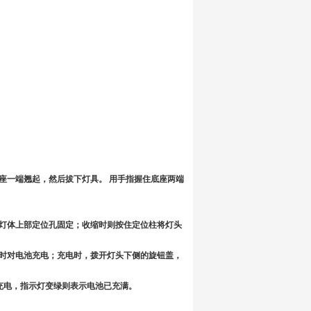
座一端翘起，然后拔下灯具。 用手指握住底座两端
入灯体上部定位孔固定；收缩时则按住定位柱将灯头
及时对电池充电；充电时，拨开灯头下侧的旋钮盖，
常充电，指示灯变绿则表示电池已充满。