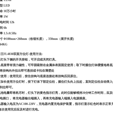
型 LED
命 10万小时
率 1W
电时间 12h
 6h
1.5±0.5Hz
寸 Φ100mm×268mm（收缩长度），350mm（展开长度)
64KG
洋王FL4830双面方位灯-使用方法:
压灯头下侧的开关按钮，可开启或关闭灯具。
具底座带有强力磁性，可牢固吸附在金属体表面固定使用；取下时握住灯体缓慢地将底
将挂钩向外拉出即可悬挂或卡扣在薄壁处
定使用；使用完后，按住挂钩与底座连接处将挂钩压回原位。
要加长使用方位灯时，按下灯体下部定位柱，握住灯头向上拉起，直到定位柱自动弹
到位即可。
电池电量即将耗尽时，灯头下的黄色指示灯亮，此时仅能够维持20分钟工作时间，应
电插口， 将充电器输出端插入，再将充电器输入端插入电源插座。
电器输入电压为AC100-220V，充电器内置充电保护装置，指示灯显示红色时表示正
 每次使用完后应及时进行充电。