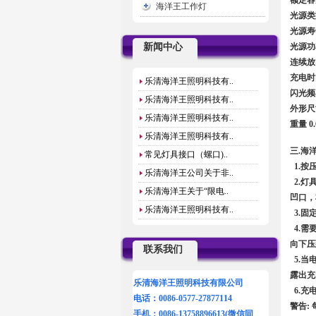
海洋王工作灯
光源类
光源寿
光源功
新闻中心
连续放
充电时间
乐清海洋王照明科技有..
闪光频率 
乐清海洋王照明科技有..
外形尺
乐清海洋王照明科技有..
重量 0.
乐清海洋王照明科技有..
三.海
常见灯具接口（螺口)..
1.按
乐清海洋王公司关于非..
2.灯
乐清海洋王关于“限电..
凹口，
乐清海洋王照明科技有..
3.固
4.需
向下压
联系我们
5.当
露出充
乐清海洋王照明科技有限公司
6.充
电话：0086-0577-27877114
警告:
手机：0086-13758896613(微信同