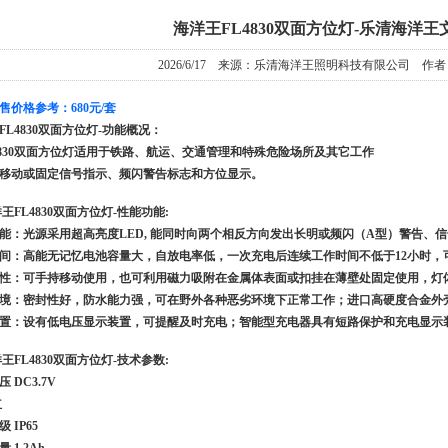
海洋王FL4830双面方位灯-乐清海洋王
2026/6/17 来源：乐清海洋王照明科技有限公司 作
售价格参考：680元/套
FL4830双面方位灯-功能概况：
830双面方位灯适用于铁路、航运、交通管理和特殊危险场所及其它工作
移动或固定信号指示、频闪警告标志和方位显示。
洋王FL4830双面方位灯-性能功能:
能：光源采用超高亮度LED, 能同时向两个相反方向发出长明或频闪（A型）警告、信
间：高能无记忆电池容量大，自放电率低，一次充电后连续工作时间不低于12小时，
性：可手持移动使用，也可利用磁力吸附在金属体表面或扣挂在薄壁处固定使用，灯
境：密封性好，防水能力强，可在野外各种恶劣环境下正常工作；进口高硬度合金外
置：设有低电压显示装置，可提醒及时充电；智能型充电器具有短路保护和充电显示
洋王FL4830双面方位灯-技术参数:
 DC3.7V
红
 IP65
 1.2Ah