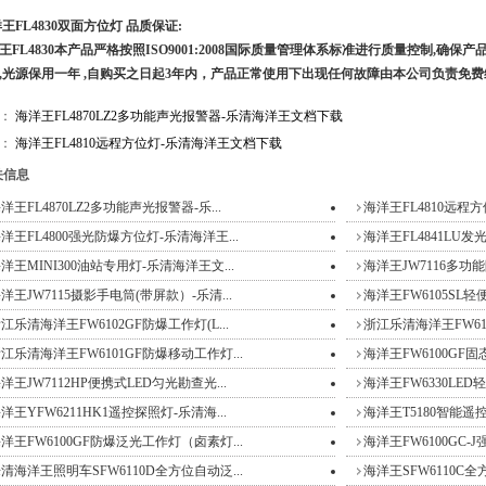
洋王FL4830双面方位灯 品质保证:
FL4830本产品严格按照ISO9001:2008国际质量管理体系标准进行质量控制,确保
,光源保用一年 ,自购买之日起3年内，产品正常使用下出现任何故障由本公司负责免费
篇：
海洋王FL4870LZ2多功能声光报警器-乐清海洋王文档下载
篇：
海洋王FL4810远程方位灯-乐清海洋王文档下载
信息
洋王FL4870LZ2多功能声光报警器-乐...
海洋王FL4810远程方
洋王FL4800强光防爆方位灯-乐清海洋王...
海洋王FL4841LU发
洋王MINI300油站专用灯-乐清海洋王文...
海洋王JW7116多功
洋王JW7115摄影手电筒(带屏款）-乐清...
海洋王FW6105SL轻
江乐清海洋王FW6102GF防爆工作灯(L...
浙江乐清海洋王FW610
江乐清海洋王FW6101GF防爆移动工作灯...
海洋王FW6100GF固
洋王JW7112HP便携式LED匀光勘查光...
海洋王FW6330LED
洋王YFW6211HK1遥控探照灯-乐清海...
海洋王T5180智能遥
洋王FW6100GF防爆泛光工作灯（卤素灯...
海洋王FW6100GC-J
清海洋王照明车SFW6110D全方位自动泛...
海洋王SFW6110C全