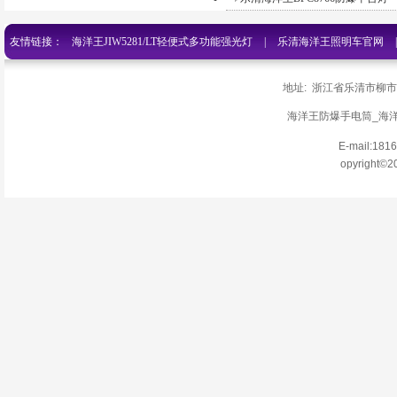
友情链接：
海洋王JIW5281/LT轻便式多功能强光灯
|
乐清海洋王照明车官网
网
|
乐清海洋王手电筒jw7622
|
乐清海洋王灯具价格
|
海洋王防爆手电筒
地址: 浙江省乐清市柳
清海洋王探照灯官网
|
百度官网
|
海洋王手电筒JW7210官网
|
俄罗斯搜索-JW
海洋王防爆手电筒_海洋王
E-mail:18
手电筒
|
乐清海洋王手电筒价格官网
|
乐清海洋王防爆头灯价格
|
乐清海
opyright©2
筒
|
乐清海洋王官网
|