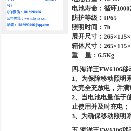
号）
电池寿命：循环1000
QQ/微信：1816990406
防护等级：IP65
公司网址：
www.hywss.cn
邮箱：
1816990406@qq.com
照明时间：7h
展开尺寸：265×115×7
箱体尺寸：265×115×2
重 量：6.5Kg
四.海洋王FW6106
1、为保障移动照明
次完全充放电，并满
2、当电池电量低于
止使用并及时充电；
3、为确保移动照明
五.海洋王FW6106